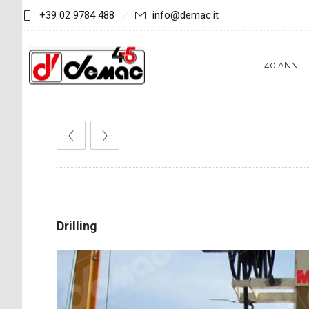
+39 02 9784 488
info@demac.it
40 ANNI
Drilling