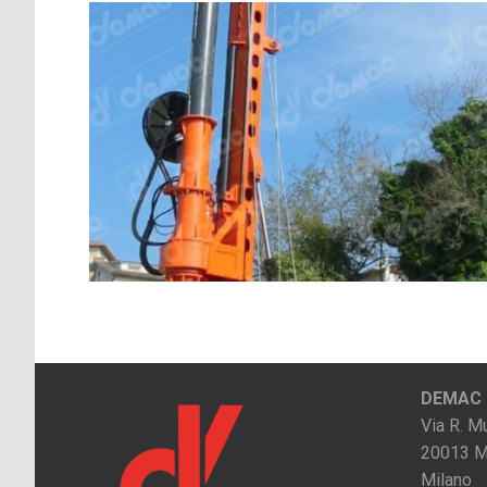
DEMAC s.
Via R. Mu
20013 M
Milano