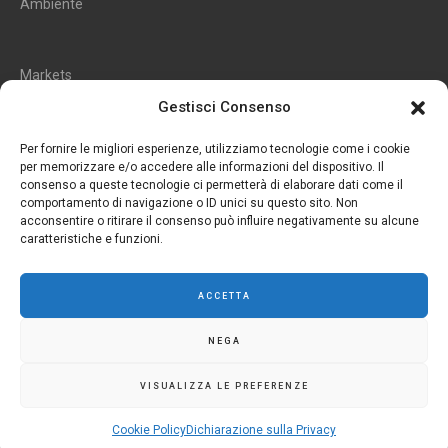
Ambiente
Markets
Cataloghi
Gestisci Consenso
Rivenditori
Per fornire le migliori esperienze, utilizziamo tecnologie come i cookie
per memorizzare e/o accedere alle informazioni del dispositivo. Il
consenso a queste tecnologie ci permetterà di elaborare dati come il
Configuratore
comportamento di navigazione o ID unici su questo sito. Non
acconsentire o ritirare il consenso può influire negativamente su alcune
caratteristiche e funzioni.
Area Riservata
ACCETTA
NEGA
VISUALIZZA LE PREFERENZE
©2020 DEMAC. Company register of Milan no. REA of Milan NO.
Cookie Policy
Dichiarazione sulla Privacy