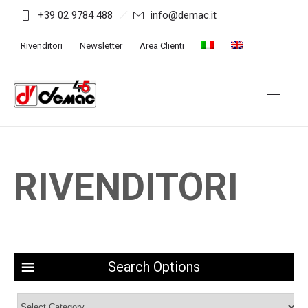
+39 02 9784 488
info@demac.it
Rivenditori
Newsletter
Area Clienti
RIVENDITORI
Search Options