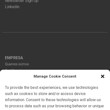
Newsletter Sign Up
Linkedin
EMPRESA
Quienes somos
Certificaciones
Manage Cookie Consent
Ambiente
To provide the best experiences, we use technologies
such as cookies to store and/or access device
Markets
information. Consent to these technologies will allow us
Catalogo
to process data such as your browsing behavior or unique
Distribuidores